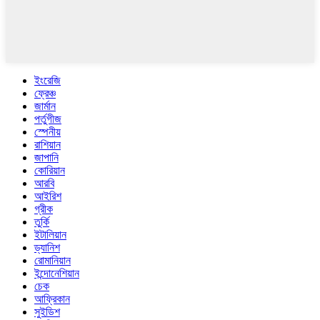
ইংরেজি
ফ্রেঞ্চ
জার্মান
পর্তুগীজ
স্পেনীয়
রাশিয়ান
জাপানি
কোরিয়ান
আরবি
আইরিশ
গ্রীক
তুর্কি
ইটালিয়ান
ড্যানিশ
রোমানিয়ান
ইন্দোনেশিয়ান
চেক
আফ্রিকান
সুইডিশ