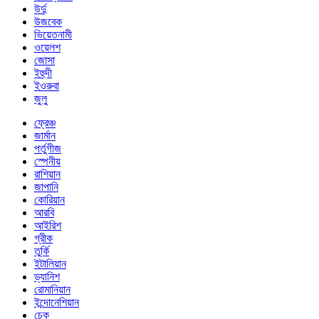
উর্দু
উজবেক
ভিয়েতনামী
ওয়েলশ
জোসা
ইহুদী
ইওরুবা
জুলু
ফ্রেঞ্চ
জার্মান
পর্তুগীজ
স্পেনীয়
রাশিয়ান
জাপানি
কোরিয়ান
আরবি
আইরিশ
গ্রীক
তুর্কি
ইটালিয়ান
ড্যানিশ
রোমানিয়ান
ইন্দোনেশিয়ান
চেক