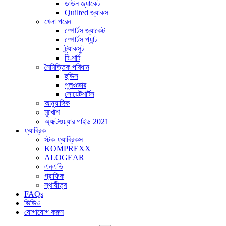
ডাউন জ্যাকেট
Quilted জ্যাকস
খেলা পরেন
স্পোর্টস জ্যাকেট
স্পোর্টস প্যান্ট
ট্র্যাকসুট
টি-শার্ট
নৈমিত্তিক পরিধান
হুডিস
পুলওভার
সোয়েটশার্টস
আনুষাঙ্গিক
মুখোশ
অ্যাক্টওয়্যার গাইড 2021
ফ্যাব্রিক
স্টক ফ্যাব্রিকস
KOMPREXX
ALOGEAR
এনএভি
গ্রাফিক
স্থায়ীত্ব
FAQs
ভিডিও
যোগাযোগ করুন