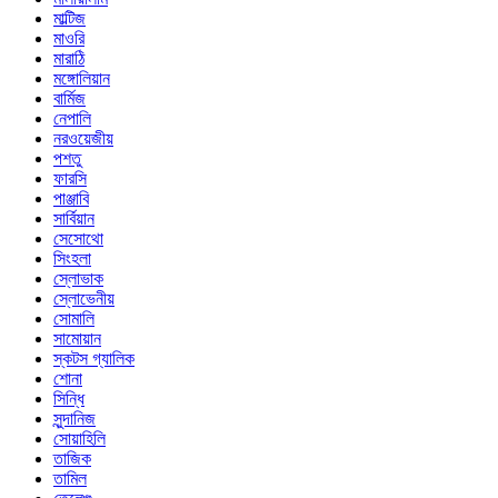
মাল্টিজ
মাওরি
মারাঠি
মঙ্গোলিয়ান
বার্মিজ
নেপালি
নরওয়েজীয়
পশতু
ফারসি
পাঞ্জাবি
সার্বিয়ান
সেসোথো
সিংহলা
স্লোভাক
স্লোভেনীয়
সোমালি
সামোয়ান
স্কটস গ্যালিক
শোনা
সিন্ধি
সুন্দানিজ
সোয়াহিলি
তাজিক
তামিল