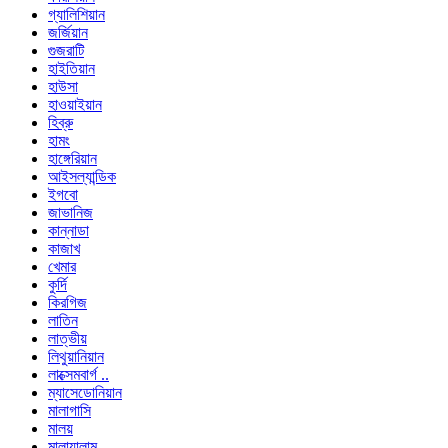
গ্যালিশিয়ান
জর্জিয়ান
গুজরাটি
হাইতিয়ান
হাউসা
হাওয়াইয়ান
হিব্রু
হামং
হাঙ্গেরিয়ান
আইসল্যান্ডিক
ইগবো
জাভানিজ
কান্নাডা
কাজাখ
খেমার
কুর্দি
কিরগিজ
লাতিন
লাত্ভীয়
লিথুয়ানিয়ান
লাক্সেমবার্গ ..
ম্যাসেডোনিয়ান
মালাগাসি
মালয়
মালায়ালাম