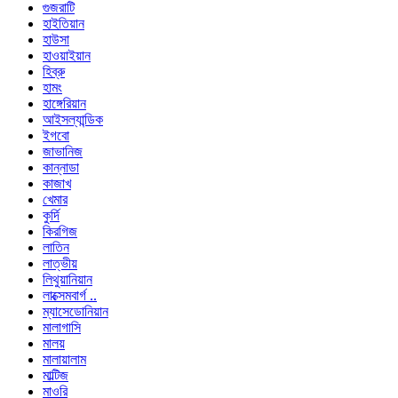
গুজরাটি
হাইতিয়ান
হাউসা
হাওয়াইয়ান
হিব্রু
হামং
হাঙ্গেরিয়ান
আইসল্যান্ডিক
ইগবো
জাভানিজ
কান্নাডা
কাজাখ
খেমার
কুর্দি
কিরগিজ
লাতিন
লাত্ভীয়
লিথুয়ানিয়ান
লাক্সেমবার্গ ..
ম্যাসেডোনিয়ান
মালাগাসি
মালয়
মালায়ালাম
মাল্টিজ
মাওরি