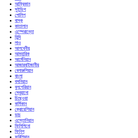
আফ্রিকান
সুইডিশ
পোলিশ
বাস্ক
কাতালান
এস্পেরান্তো
হিন্দি
লাও
আলবেনীয়
আমহারিক
আর্মেনিয়ান
আজারবাইজানীয়
বেলারুশিয়ান
বাংলা
বসনিয়ান
বুলগেরিয়ান
সেবুয়ানো
চিছেওয়া
কর্সিকান
ক্রোয়েশিয়ান
ডাচ
এস্তোনিয়ান
ফিলিপিনো
ফিনিশ
ফরিশিয়ান