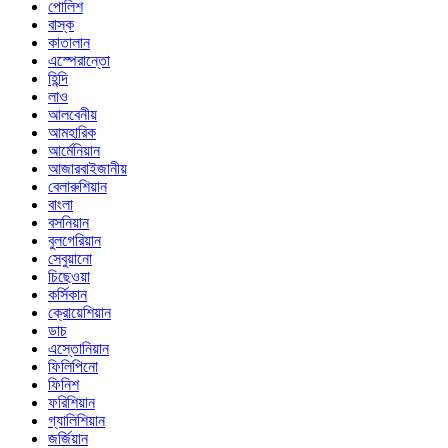
পোলিশ
বাস্ক
কাতালান
এস্পেরান্তো
হিন্দি
লাও
আলবেনীয়
আমহারিক
আর্মেনিয়ান
আজারবাইজানীয়
বেলারুশিয়ান
বাংলা
বসনিয়ান
বুলগেরিয়ান
সেবুয়ানো
চিছেওয়া
কর্সিকান
ক্রোয়েশিয়ান
ডাচ
এস্তোনিয়ান
ফিলিপিনো
ফিনিশ
ফরিশিয়ান
গ্যালিশিয়ান
জর্জিয়ান