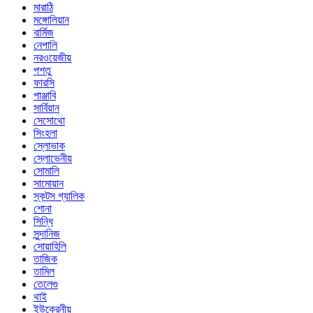
মারাঠি
মঙ্গোলিয়ান
বার্মিজ
নেপালি
নরওয়েজীয়
পশতু
ফারসি
পাঞ্জাবি
সার্বিয়ান
সেসোথো
সিংহলা
স্লোভাক
স্লোভেনীয়
সোমালি
সামোয়ান
স্কটস গ্যালিক
শোনা
সিন্ধি
সুন্দানিজ
সোয়াহিলি
তাজিক
তামিল
তেলেগু
থাই
ইউক্রেনীয়