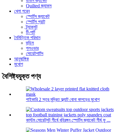
ডাউন জ্যাকেট
Quilted জ্যাকস
খেলা পরেন
স্পোর্টস জ্যাকেট
স্পোর্টস প্যান্ট
ট্র্যাকসুট
টি-শার্ট
নৈমিত্তিক পরিধান
হুডিস
পুলওভার
সোয়েটশার্টস
আনুষাঙ্গিক
মুখোশ
বৈশিষ্ট্যযুক্ত পণ্য
পাইকারি 2 স্তর মুদ্রিত ফ্ল্যাট বোনা কাপড়ের মুখোশ
কাস্টম সোয়েটসুট শীর্ষে বহিরঙ্গন স্পোর্টস জ্যাকেট শীর্ষ ফু ...